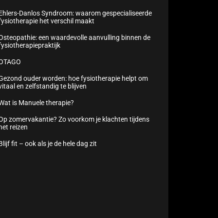
Ehlers-Danlos Syndroom: waarom gespecialiseerde
fysiotherapie het verschil maakt
Osteopathie: een waardevolle aanvulling binnen de
fysiotherapiepraktijk
OTAGO
Gezond ouder worden: hoe fysiotherapie helpt om
vitaal en zelfstandig te blijven
Wat is Manuele therapie?
Op zomervakantie? Zo voorkom je klachten tijdens
het reizen
Blijf fit – ook als je de hele dag zit