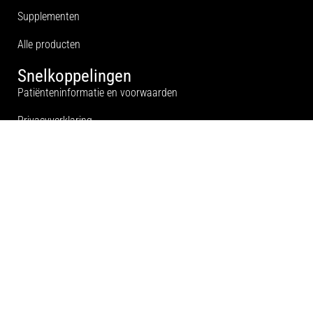
Supplementen
Alle producten
Snelkoppelingen
Patiënteninformatie en voorwaarden
Privacyverklaring
Privacyreglement
Klachtenregeling
Contact
Hoofdlocatie:
Broeksittarderweg 154
6137 BL Sittard-Geleen
info@houbenfysiotherapie.nl