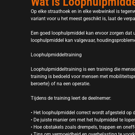
Wat is Loophulpmidde
Op elke straathoek en in elke webwinkel is tegen
variant voor u het meest geschikt is, laat de verp
Een goed loophulpmiddel kan ervoor zorgen dat u 
loophulpmiddel kan valgevaar, houdingsprobleme
Loophulpmiddeltraining
Loophulpmiddeltraining is een training die mensen
training is bedoeld voor mensen met mobiliteits
beroerte) of na een operatie.
Tijdens de training leert de deelnemer:
• Het loophulpmiddel correct wordt afgesteld op d
• De juiste manier om met het hulpmiddel te lope
• Hoe obstakels zoals drempels, trappen en onef
• Tips om vermoeidheid en overbelasting te voo