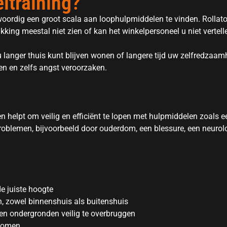
ltraining?
woordig een groot scala aan loophulpmiddelen te vinden. Rollat
akking meestal niet zien of kan het winkelpersoneel u niet vertell
langer thuis kunt blijven wonen of langere tijd uw zelfredzaam
n en zelfs angst veroorzaken.
 helpt om veilig en efficiënt te lopen met hulpmiddelen zoals ee
problemen, bijvoorbeeld door ouderdom, een blessure, een neuro
e juiste hoogte
n, zowel binnenshuis als buitenshuis
fen ondergronden veilig te overbruggen
rkomen