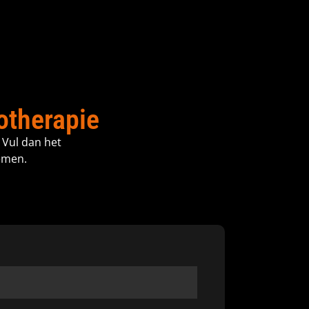
otherapie
 Vul dan het
emen.