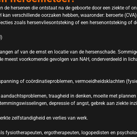
 de hersenen die ontstaat na de geboorte door een ziekte of onge
H kan verschillende oorzaken hebben, waaronder: beroerte (CVA), 
cties zoals hersenvliesontsteking of een hersenontsteking of d
H)
hangen af van de ernst en locatie van de hersenschade. Sommige
de meest voorkomende gevolgen van NAH, onderverdeeld in licham
spanning of coördinatieproblemen, vermoeidheidsklachten (fysiek
 aandachtsproblemen, traagheid in denken, moeite met planne
emmingswisselingen, depressie of angst, gebrek aan ziekte inzi
erkte zelfstandigheid en verlies van werk.
als fysiotherapeuten, ergotherapeuten, logopedisten en psycho