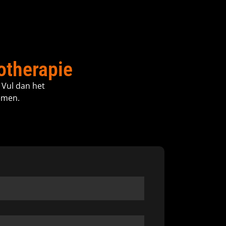
otherapie
 Vul dan het
emen.