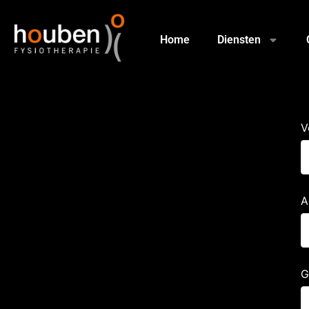
Home
Diensten
V
A
G