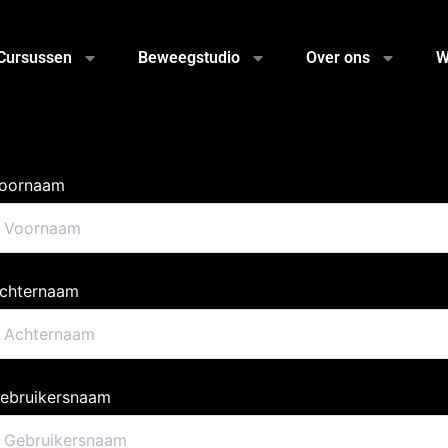
Cursussen
Beweegstudio
Over ons
W
oornaam
chternaam
ebruikersnaam