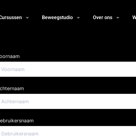
Cursussen
Beweegstudio
Over ons
W
oornaam
chternaam
ebruikersnaam