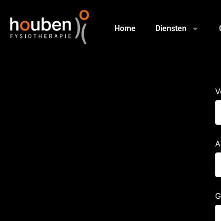
Home
Diensten
V
A
G